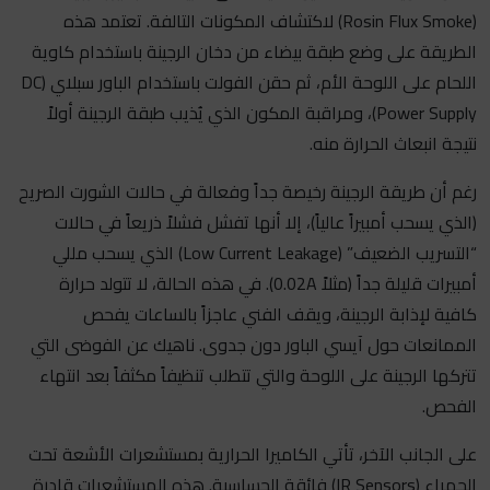
(Rosin Flux Smoke) لاكتشاف المكونات التالفة. تعتمد هذه
الطريقة على وضع طبقة بيضاء من دخان الرجينة باستخدام كاوية
اللحام على اللوحة الأم، ثم حقن الفولت باستخدام الباور سبلاي (DC
Power Supply)، ومراقبة المكون الذي يُذيب طبقة الرجينة أولاً
نتيجة انبعاث الحرارة منه.
رغم أن طريقة الرجينة رخيصة جداً وفعالة في حالات الشورت الصريح
(الذي يسحب أمبيراً عالياً)، إلا أنها تفشل فشلاً ذريعاً في حالات
“التسريب الضعيف” (Low Current Leakage) الذي يسحب مللي
أمبيرات قليلة جداً (مثلاً 0.02A). في هذه الحالة، لا تتولد حرارة
كافية لإذابة الرجينة، ويقف الفني عاجزاً بالساعات يفحص
الممانعات حول آيسي الباور دون جدوى. ناهيك عن الفوضى التي
تتركها الرجينة على اللوحة والتي تتطلب تنظيفاً مكثفاً بعد انتهاء
الفحص.
على الجانب الآخر، تأتي الكاميرا الحرارية بمستشعرات الأشعة تحت
الحمراء (IR Sensors) فائقة الحساسية. هذه المستشعرات قادرة