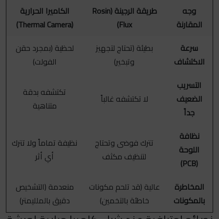
وجه
طريقة الرجينة (Rosin
الكاميرا الحرارية
المقارنة
Flux)
(Thermal Camera)
سرعة
بطيئة (تحتاج لتجهيز
لحظية (بمجرد حقن
الاكتشاف
وتبخير)
الفولت)
التسريب
تكتشفه بدقة
الضعيف
لا تكتشفه غالباً
متناهية
جداً
نظافة
تترك فوضى وتحتاج
نظيفة تماماً ولا تترك
اللوحة
لتنظيف مكثف
أي أثر
(PCB)
المخاطرة
عالية (قد تلحم مكونات
منعدمة (التشخيص
بالمكونات
خاطئة بالتخمين)
دقيق بالملليمتر)