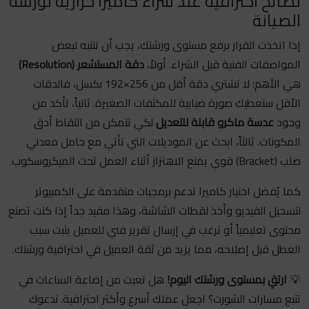
نصائح احترافية عند شراء كاميرا حرارية لورشة
الصيانة
إذا اتخذت القرار برفع مستوى ورشتك، يجب أن تنتبه لبعض
المواصفات الفنية قبل الشراء. أولاً،
دقة المستشعر (Resolution)
هي الأهم؛ لا تشتري دقة أقل من 256×192 بكسل، فالدقات
الأقل ستعطيك صورة ضبابية للمكثفات الصغيرة. ثانياً، تأكد من
وجود
عدسة ماكرو قابلة للتعديل
لكي تتمكن من التقاط أدق
المكونات. ثالثاً، ابحث عن الموديلات التي تأتي مع حامل معدني
صلب (Bracket) قوي يمنع الاهتزاز أثناء العمل تحت الميكروسكوب.
كما يُفضل اختيار كاميرا تدعم برمجيات متقدمة على الكمبيوتر
لتسجيل الفيديو وأخذ لقطات الشاشة، وهذا مفيد جداً إذا كنت تصنع
محتوى تعليمياً أو ترغب في إرسال تقرير فني للعميل يثبت سبب
العطل قبل إصلاحه، مما يزيد من ثقة العميل في احترافية ورشتك.
💡
ارتقِ بمستوى ورشتك اليوم!
هل تعبت من إضاعة الساعات في
تتبع مسارات الشورت؟ اجعل عملك أسرع وأكثر احترافية. ندعوك