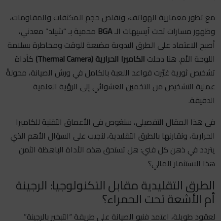
مع تطور معمارية الهواتف، وتقلص حجم المكثفات والمقاومات،
وظهور مسارات تحت آيسيهات الـ
BGA
محمية بـ “شيلد” معدني،
أصبح الاعتماد على الطرق اليدوية مضيعة للوقت ومخاطرة بسلامة
اللوحة الأم. هنا دخلت
الكاميرا الحرارية (Thermal Camera)
كأداة
تشخيص ثورية غيّرت قواعد اللعبة بالكامل في ورش الصيانة، محولةً
عملية التشخيص من التخمين العشوائي إلى الرؤية العلمية
الدقيقة.
في هذا المقال التفصيلي، سنغوص في الأعماق التقنية للكاميرا
الحرارية، ونقارنها بالطرق التقليدية، لنجيب على السؤال الأهم الذي
يتردد في ذهن كل فني: هل تستحق هذه الأداة الباهظة الثمن
هذا الاستثمار المالي؟
الطرق التقليدية مقابل التكنولوجيا: الرجينة
أم الأشعة تحت الحمراء؟
لعقود طويلة، اعتمد فنيو الصيانة على طريقة “التبخير بالرجينة”