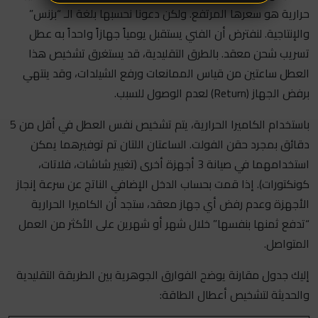
حرارية هو سعرها المرتفع. ولكن دعونا نحسبها بلغة الـ “بزنس”
والإنتاجية. لنفترض أن الفني يستقبل يومياً جهازاً واحداً به عطل
تسريب شحن معقد. بالطرق التقليدية، قد يستغرق تشخيص هذا
العطل ساعتين من قياس الممانعات ورفع الشيلدات، وقد ينتهي
برفض الجهاز (Return) لعدم الوصول للسبب.
باستخدام الكاميرا الحرارية، يتم تشخيص نفس العطل في أقل من 5
دقائق بمجرد حقن الفولت. الساعتان اللتان تم توفيرهما يمكن
استخدامهما في صيانة 3 أجهزة أخرى (تغيير شاشات، فلاتات،
كونكتورات). إذا قمت بحساب الدخل الإضافي الناتج عن سرعة إنجاز
الأجهزة وعدم رفض أي جهاز معقد، ستجد أن الكاميرا الحرارية
“تدفع ثمنها بنفسها” خلال شهر أو شهرين على الأكثر من العمل
المتواصل.
إليك جدول مقارنة يوضح الفوارق الجوهرية بين الطريقة التقليدية
والحديثة لتشخيص أعطال الطاقة: