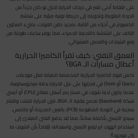
على التقاط أدنى تغير في درجات الحرارة (حتى لو كان جزءاً من
الدرجة المئوية) وتحويله إلى خريطة لونية مرئية على شاشة
الكمبيوتر في أجزاء من الثانية. بمجرد حقن الفولت، يضيء المكون
التالف على الشاشة كالنجمة الحمراء، مما يوفر ساعات طويلة من
رفع الشيلدات والفحص العشوائي.
العمق التقني: كيف تقرأ الكاميرا الحرارية
أعطال مسارات الـ BGA؟
تكمن قوة الكاميرا الحرارية المخصصة للصيانة (مثل موديلات
QianLi أو Seek) في قدرتها على عزل الحرارة بدقة ميكروسكوبية.
عندما يكون لدينا شورت في مسار يمر أسفل معالج (CPU) أو آيسي
شبكة (Baseband) مدمج بتقنية الـ BGA، فإن الحرارة تتشتت وتنتشر
بسرعة في اللوحة المطبوعة (PCB). بالعين المجردة أو باللمس،
سيبدو الآيسي بأكمله ساخناً، مما قد يدفع الفني المبتدئ إلى
استخدام الهوت اير لرفع الآيسي واستبداله، ليُفاجأ بأن الشورت ما
زال موجوداً!