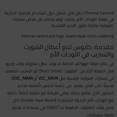
دليل فني شامل حول استخدام الكاميرا الحرارية (Thermal Camera)
في صيانة اللوحات الأم، وكيف توفر ساعات من فحص مسارات
الفولتية مقارنة بطرق التبخير التقليدية.
thermal camera pcb logic board repair micro soldering
مقدمة: كابوس تتبع أعطال الشورت
والتسريب في اللوحات الأم
في عالم صيانة الهواتف الذكية، لا يوجد عطل يستهلك وقت وجهد
فني الصيانة أكثر من “الشورت” (Short Circuit) أو التسريب الضعيف
في مسارات الفولتية الرئيسية مثل
VCC_MAIN
أو
VDD_MAIN
.
قديماً، كان الفني يعتمد على حاسة اللمس بأصابعه لتحديد
المكون الذي ترتفع حرارته، وهي طريقة غير دقيقة تماماً، خاصة
مع اللوحات الأم الحديثة المزدوجة (Double-layer Board) التي
تدمج مئات المكونات الدقيقة جداً (SMD) في مساحة لا تتجاوز
بضعة سنتيمترات.