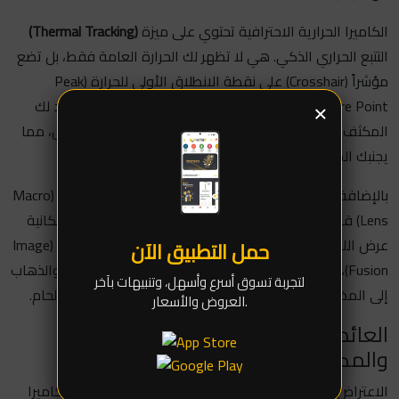
الكاميرا الحرارية الاحترافية تحتوي على ميزة
(Thermal Tracking)
التتبع الحراري الذكي. هي لا تظهر لك الحرارة العامة فقط، بل تضع
مؤشراً (Crosshair) على نقطة الانطلاق الأولى للحرارة (Peak
×
Temperature Point). حتى لو انتشرت الحرارة، فالبرنامج يحدد لك
المكثف الصغير جداً المجاور للآيسي والذي تسبب في العطل، مما
يجنبك المخاطرة برفع المعالج وإتلاف الجهاز.
بالإضافة إلى ذلك، الكاميرات الحديثة تأتي مع عدسة ماكرو (Macro
Lens) قادرة على تكبير المكونات بدقة ووضوح عالي، مع إمكانية
عرض اللوحة بالشكل الحقيقي ودمجها مع الصورة الحرارية (Image
حمل التطبيق الآن
Fusion)، ليتمكن الفني من تحديد رقم المكثف التالف فوراً والذهاب
لتجربة تسوق أسرع وأسهل، وتنبيهات بآخر
إلى المخطط (Schematic) لمعرفة قيمته وتغييره بكاوية اللحام.
العروض والأسعار.
العائد على الاستثمار (ROI): لغة الأرقام
والمكسب
الاعتراض الأول الذي يواجه أي فني عند التفكير في شراء كاميرا