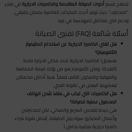
لتصفح قسم
أدوات الصيانة المتقدمة والكاميرات الحرارية
في متجر
“المحترف”، حيث نوفر أحدث الماركات العالمية بضمان حقيقي
ودعم فني متكامل لمهندسينا في ليبيا.
أسئلة شائعة (FAQ) لفنيي الصيانة
هل تغني الكاميرا الحرارية عن استخدام الملتيميتر
(الأفوميتر)؟
مستحيل! الكاميرا الحرارية تحدد مكان الحرارة فقط
(النتيجة)، ولكن الأفوميتر هو من يؤكد قيمة الممانعة
والفولتية والمكون التالف فعلياً. هما أداتان مكملتان
لبعضهما البعض في طاولة الفني.
هل الكاميرات التي تركب في منفذ شحن الهاتف
المحمول عملية للصيانة؟
هي جيدة للفحص السريع والمبدئي، لكن للمحترفين
وأعمال المايكرو-سولديرنج الدقيقة، يُفضل بقوة شراء
كاميرا حرارية مكتبية بحامل (