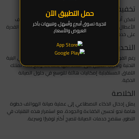
تخفيف الأعباء عن الفنيين
حمل التطبيق الآن
تمكن أنظمة الذكاء الاصطناعي الفنيين من تحديد واستهداف
لتجربة تسوق أسرع وأسهل، وتنبيهات بآخر
الأعطال بشكل أسرع، مما يقلل من وقت الإصلاح ويزيد من القدرة
العروض والأسعار.
على خدمة المزيد من العملاء في وقت أقل.
التحديات والآفاق المستقبلية
رغم الفوائد الكبيرة، تتطلب هذه التقنيات استثمارات كبيرة في البنية
التحتية وتدريب الفنيين على استخدامها بكفاءة. ومع ذلك، تمتلك
الآفاق المستقبلية إمكانيات هائلة للتوسع في حلول الصيانة
الذكية.
الخلاصة
يمثل إدخال الذكاء الاصطناعي إلى عملية صيانة الهواتف خطوة
هامة نحو تحسين الكفاءة والجودة. مع استمرار هذه التقنيات في
التطور، ستنضج خدمات الصيانة لتصبح أكثر توفيرًا وسرعة.