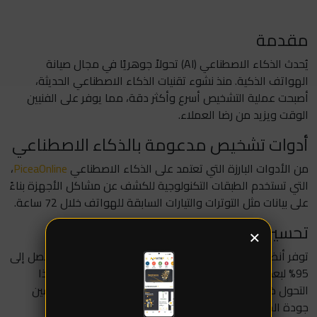
مقدمة
يُحدث الذكاء الاصطناعي (AI) تحولاً جوهريًا في مجال صيانة
الهواتف الذكية. منذ نشوء تقنيات الذكاء الاصطناعي الحديثة،
أصبحت عملية التشخيص أسرع وأكثر دقة، مما يوفر على الفنيين
الوقت ويزيد من رضا العملاء.
أدوات تشخيص مدعومة بالذكاء الاصطناعي
من الأدوات البارزة التي تعتمد على الذكاء الاصطناعي
PiceaOnline
،
التي تستخدم الطبقات التكنولوجية للكشف عن مشاكل الأجهزة بناءً
على بيانات مثل التوترات والتيارات السابقة للهواتف خلال 72 ساعة.
تحسين الكفاءة والدقة
×
توفر أنظمة التشخيص المدعومة بالذكاء الاصطناعي دقة تصل إلى
95% لبعض المشاكل الشائعة في الهواتف الذكية. يعتبر هذا
التحول ضروريًا في رفع مستوى دقة الحد من الأخطاء وتحسين
جودة الخدمة.